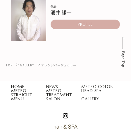
代表
涌井 謙一
PROFILE
>
>
TOP
GALLERY
オレンジベージュカラー
HOME
NEWS
METEO COLOR
METEO
METEO
HEAD SPA
STRAIGHT
TREATMENT
MENU
SALON
GALLERY
Hair & Spa LauLea (ラウレア)
Hair & Spa LauLea (ラウレア)