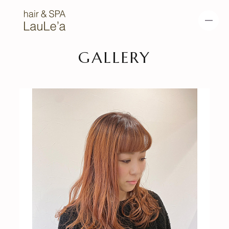
GALLERY
HOME
NEWS
METEO COLOR
METEO STRAIGHT
METEO TREATME
HEAD SPA
NT
MENU
SALON
GALLERY