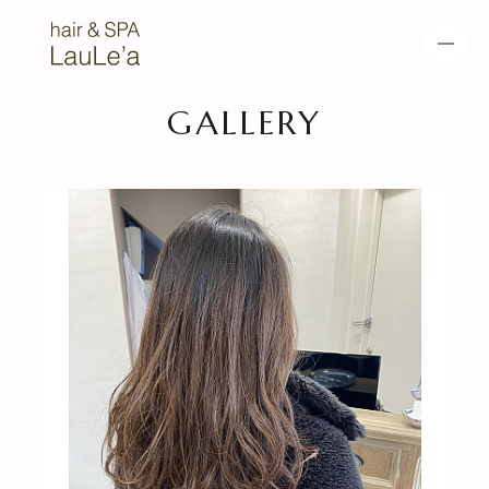
GALLERY
HOME
NEWS
METEO COLOR
METEO STRAIGHT
METEO TREATME
HEAD SPA
NT
MENU
SALON
GALLERY