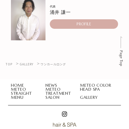
代表
涌井 謙一
PROFILE
>
>
TOP
GALLERY
ワンカールロング
HOME
NEWS
METEO COLOR
METEO
METEO
HEAD SPA
STRAIGHT
TREATMENT
MENU
SALON
GALLERY
Hair & Spa LauLea (ラウレア)
Hair & Spa LauLea (ラウレア)