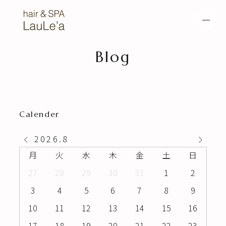
Blog
HOME
NEWS
METEO COLOR
METEO STRAIGHT
Calender
METEO TREATME
HEAD SPA
2026
.
8
NT
月
火
水
木
金
土
日
MENU
SALON
27
28
29
30
31
1
2
3
4
5
6
7
8
9
GALLERY
10
11
12
13
14
15
16
17
18
19
20
21
22
23